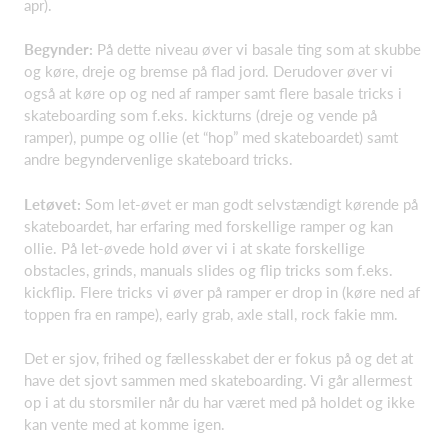
apr).
Begynder:
På dette niveau øver vi basale ting som at skubbe
og køre, dreje og bremse på flad jord. Derudover øver vi
også at køre op og ned af ramper samt flere basale tricks i
skateboarding som f.eks. kickturns (dreje og vende på
ramper), pumpe og ollie (et “hop” med skateboardet) samt
andre begyndervenlige skateboard tricks.
Letøvet:
Som let-øvet er man godt selvstændigt kørende på
skateboardet, har erfaring med forskellige ramper og kan
ollie. På let-øvede hold øver vi i at skate forskellige
obstacles, grinds, manuals slides og flip tricks som f.eks.
kickflip. Flere tricks vi øver på ramper er drop in (køre ned af
toppen fra en rampe), early grab, axle stall, rock fakie mm.
Det er sjov, frihed og fællesskabet der er fokus på og det at
have det sjovt sammen med skateboarding. Vi går allermest
op i at du storsmiler når du har været med på holdet og ikke
kan vente med at komme igen.