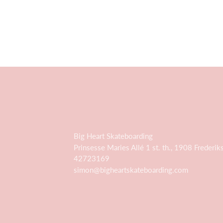
Big Heart Skateboarding
Prinsesse Maries Allé 1 st. th., 1908 Frederik
42723169
simon@bigheartskateboarding.com