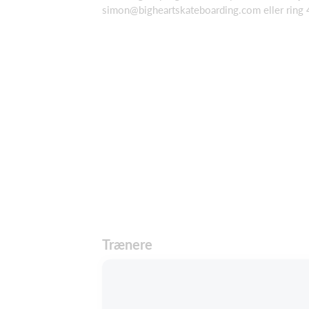
simon@bigheartskateboarding.com eller rin
Trænere