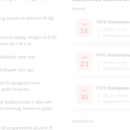
August
og savner en aktivitet til dig
FS71 Holdunderv
Søn
16
08:00 - 09:00
Fælledparken S
sessions lørdag morgen kl 8.00
ren på 3 til 6 år.
FS71 Holdunderv
katepark (maj-sep)
Søn
23
08:00 - 09:00
Fælledparken S
katepark (okt-apr)
ds til opdagelse med
FS71 Holdunderv
 andre forældre.
Søn
30
08:00 - 09:00
på Toddlerholdet 1 time om
Fælledparken S
m forening, hvilket er gratis
September
 til en prøvetime så skriv til