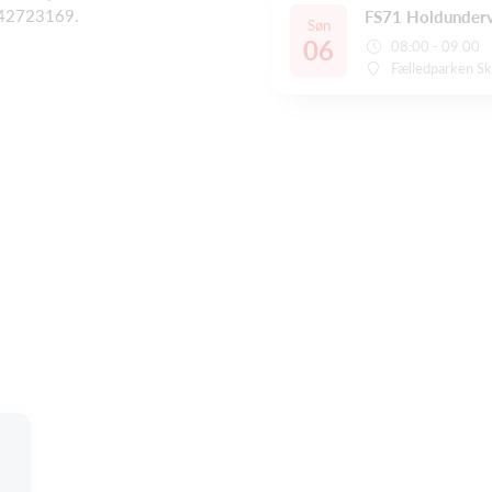
g 42723169.
FS71 Holdunderv
Søn
06
08:00 - 09:00
Fælledparken S