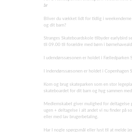
år
Bliver du vækket lidt for tidlig i weekenderne 
og dit barn?
Stranges Skateboardskole tilbyder earlybird 
til 09.00 til forældre med børn i børnehavealde
I udendørssæsonen er holdet i Fælledparken S
I indendørssæsonen er holdet i Copenhagen S
Kom og brug skateparken som en stor legepla
skateboardet for dit barn og hyg sammen med
Medlemskabet giver mulighed for deltagelse 
ugen + deltagelse i alt andet vi nu finder på so
eller med lav brugerbetaling.
Har I nogle spørgsmål eller lyst til at melde jer