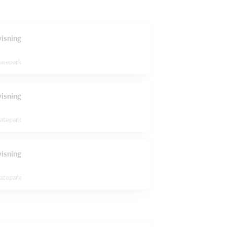
isning
katepark
isning
katepark
isning
katepark