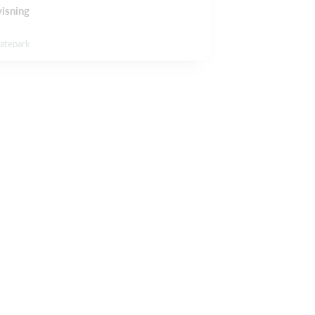
isning
katepark