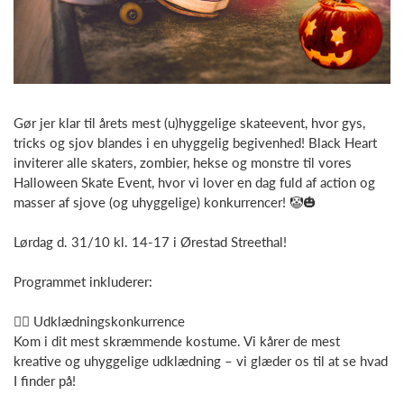
Gør jer klar til årets mest (u)hyggelige skateevent, hvor gys,
tricks og sjov blandes i en uhyggelig begivenhed! Black Heart
inviterer alle skaters, zombier, hekse og monstre til vores
Halloween Skate Event, hvor vi lover en dag fuld af action og
masser af sjove (og uhyggelige) konkurrencer! 🤡🎃
Lørdag d. 31/10 kl. 14-17 i Ørestad Streethal!
Programmet inkluderer:
🧟‍♀️ Udklædningskonkurrence
Kom i dit mest skræmmende kostume. Vi kårer de mest
kreative og uhyggelige udklædning – vi glæder os til at se hvad
I finder på!