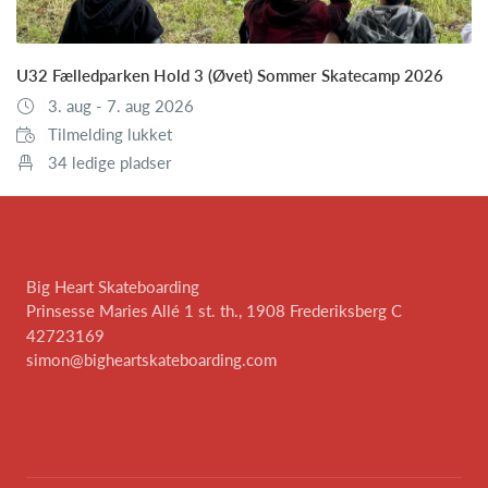
U32 Fælledparken Hold 3 (Øvet) Sommer Skatecamp 2026
3. aug - 7. aug 2026
Tilmelding lukket
34 ledige pladser
Big Heart Skateboarding
Prinsesse Maries Allé 1 st. th., 1908 Frederiksberg C
42723169
simon@bigheartskateboarding.com